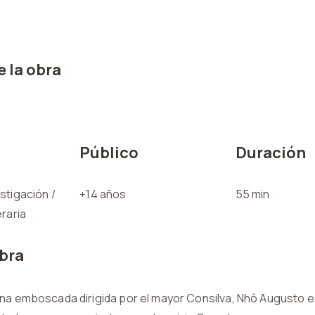
 la obra
Público
Duración
stigación /
+14 años
55 min
eraria
obra
una emboscada dirigida por el mayor Consilva, Nhô Augusto 