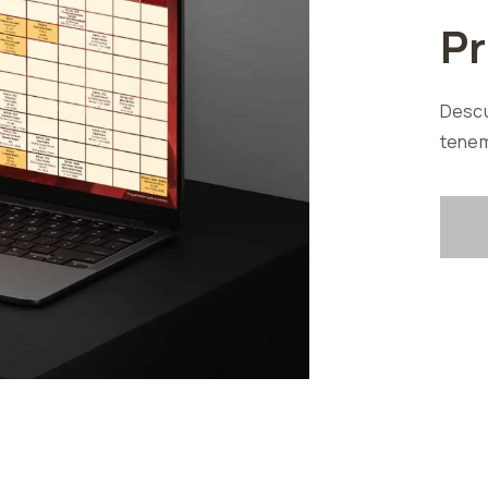
P
Descu
tenem