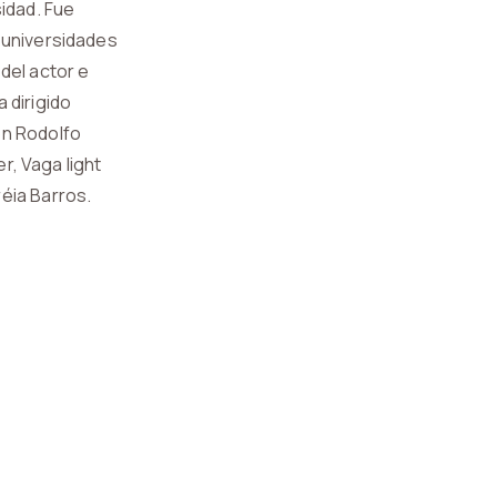
idad. Fue
 universidades
 del actor e
 dirigido
on Rodolfo
r, Vaga light
éia Barros.