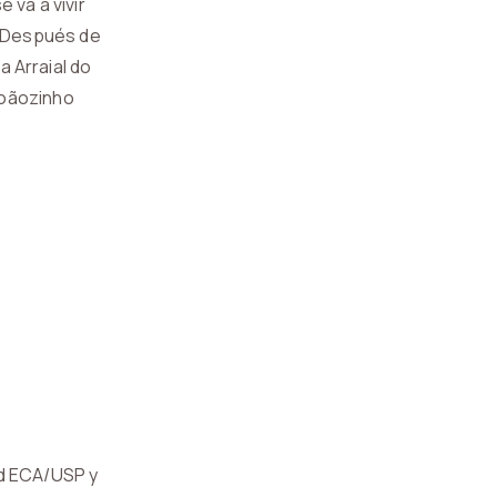
 va a vivir
n. Después de
a Arraial do
Joãozinho
ad ECA/USP y