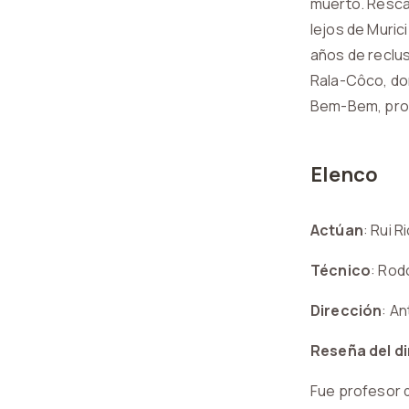
muerto. Rescat
lejos de Murici
años de reclusi
Rala-Côco, do
Bem-Bem, prov
Elenco
Actúan
:
Rui R
Técnico
: Rod
Dirección
: An
Reseña del d
Fue profesor 