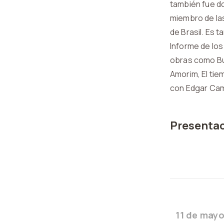
también fue do
miembro de la
de Brasil. Es t
Informe de los
obras como Bu
Amorim, El tiem
con Edgar Cam
Presentac
11 de may