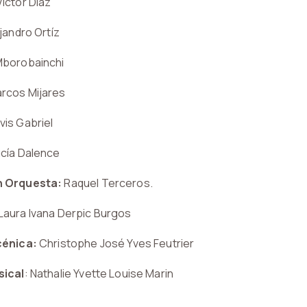
Víctor Díaz
ejandro Ortíz
Mborobainchi
arcos Mijares
ovis Gabriel
ucía Dalence
n Orquesta:
Raquel Terceros.
Laura Ivana Derpic Burgos
cénica:
Christophe José Yves Feutrier
sical
:
Nathalie Yvette Louise Marin