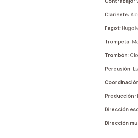
Contrabajo
: 
Clarinete
: Al
Fagot
: Hugo 
Trompeta
: M
Trombón
: Cl
Percusión
: L
Coordinació
Producción:
Dirección es
Dirección mu