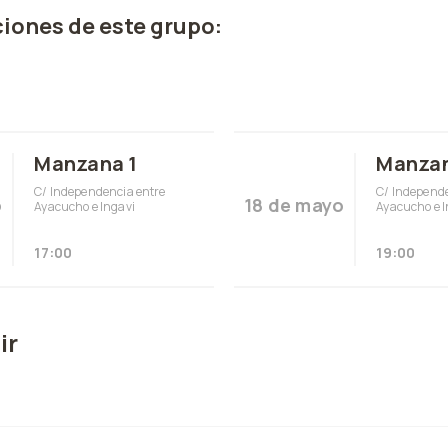
iones de este grupo:
Manzana 1
Manzan
C/ Independencia entre
C/ Independe
o
18 de mayo
Ayacucho e Ingavi
Ayacucho e I
17:00
19:00
ir