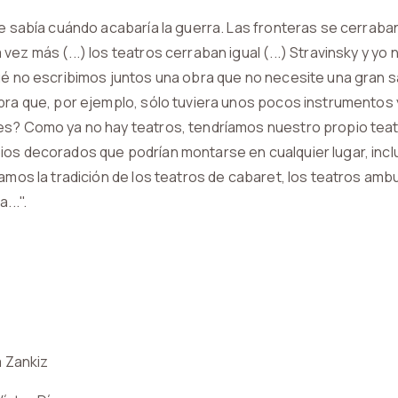
ie sabía cuándo acabaría la guerra. Las fronteras se cerrab
vez más (...) los teatros cerraban igual (...) Stravinsky y y
ué no escribimos juntos una obra que no necesite una gran s
bra que, por ejemplo, sólo tuviera unos pocos instrumentos 
s? Como ya no hay teatros, tendríamos nuestro propio teatr
os decorados que podrían montarse en cualquier lugar, inclu
íamos la tradición de los teatros de cabaret, los teatros ambu
...".
a Zankiz