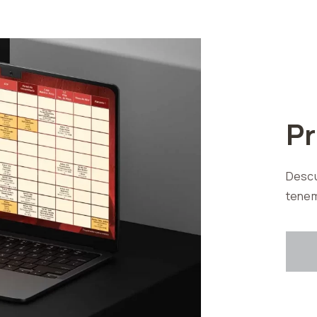
P
Descu
tenem