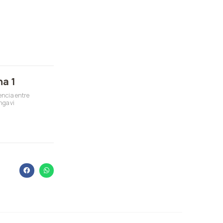
a 1
ncia entre
ngavi