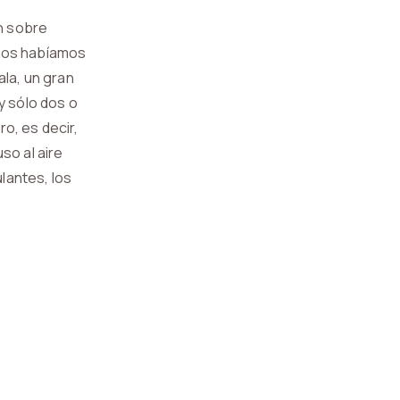
an sobre
o nos habíamos
ala, un gran
y sólo dos o
o, es decir,
so al aire
lantes, los