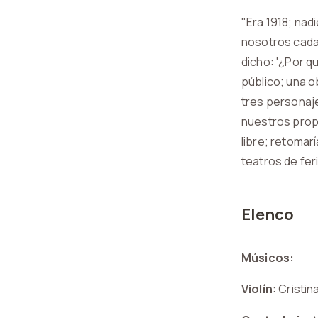
"Era 1918; nad
nosotros cada 
dicho: '¿Por q
público; una o
tres personaje
nuestros propi
libre; retomar
teatros de feria
Elenco
Músicos:
Violín
: Cristin