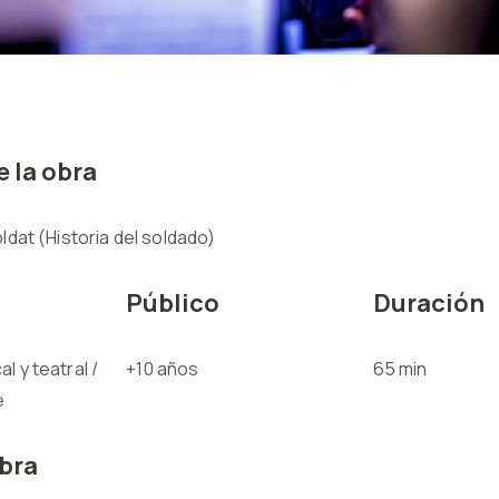
 la obra
oldat (Historia del soldado)
Público
Duración
l y teatral /
+10 años
65 min
e
obra