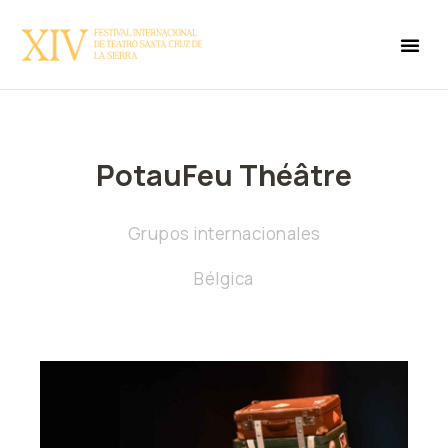
PotauFeu Théâtre
Grupos internacionales
Bélgica